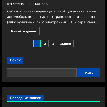
pristroykin_
18 мая 2020
Сейчас в состав сопроводительной документации на
автомобиль входят паспорт транспортного средства
(либо бумажный, либо электронный ПТС), сервисная...
Прочитать
Читайте далее
больше
о
Вычисляем
Пагинация
1
2
3
Далее
энергоэффективность:
в
записей
России
на
один
Поиск
автомобильный
документ
станет
больше
Поиск
Последние записи