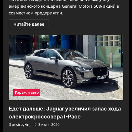
американского концерна General Motors 50% акций в
совместном предприятии...
Прочитать
Читайте далее
больше
о
Нива
снова
станет
Ладой:
АВТОВАЗ
выкупает
долю
американцев
в
СП
GM-
АВТОВАЗ
Гараж и авто
Едет дальше: Jaguar увеличил запас хода
электрокроссовера I-Pace
pristroykin_
3 июня 2020