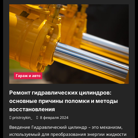
о
Поликарбонат
бронза:
свойства
и
применение
в
современной
промышленности
Гараж и авто
Ремонт гидравлических цилиндров:
основные причины поломки и методы
восстановления
pristroykin_
8 февраля 2024
Введение Гидравлический цилиндр – это механизм,
используемый для преобразования энергии жидкости