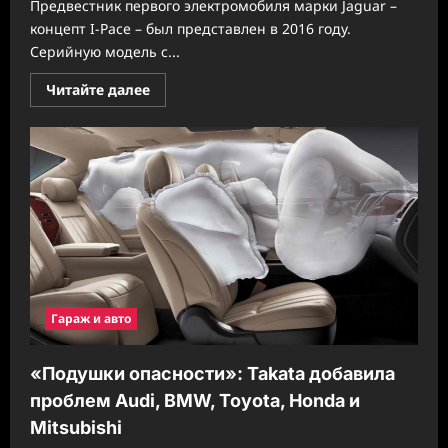
Предвестник первого электромобиля марки Jaguar –
концепт I-Pace – был представлен в 2016 году.
Серийную модель с...
Прочитать
Читайте далее
больше
о
Едет
дальше:
Jaguar
увеличил
запас
хода
электрокроссовера
I-
Pace
Гараж и авто
«Подушки опасности»: Takata добавила
проблем Audi, BMW, Toyota, Honda и
Mitsubishi