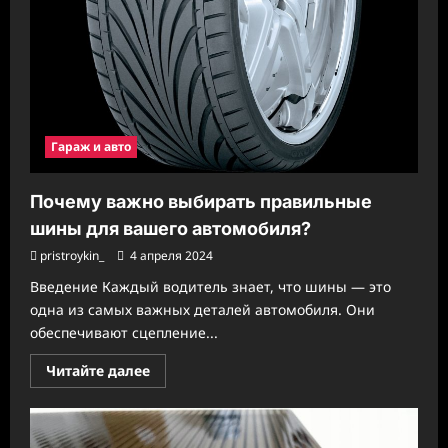
Гараж и авто
Почему важно выбирать правильные
шины для вашего автомобиля?
pristroykin_
4 апреля 2024
Введение Каждый водитель знает, что шины — это
одна из самых важных деталей автомобиля. Они
обеспечивают сцепление...
Прочитать
Читайте далее
больше
о
Почему
важно
выбирать