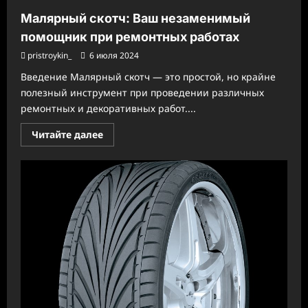
Малярный скотч: Ваш незаменимый
помощник при ремонтных работах
pristroykin_
6 июля 2024
Введение Малярный скотч — это простой, но крайне
полезный инструмент при проведении различных
ремонтных и декоративных работ....
Прочитать
Читайте далее
больше
о
Малярный
скотч:
Ваш
незаменимый
помощник
при
ремонтных
работах