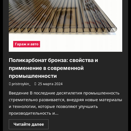
правильные
шины
для
вашего
автомобиля?
Гараж и авто
Поликарбонат бронза: свойства и
применение в современной
промышленности
pristroykin_
25 марта 2024
Введение В последние десятилетия промышленность
стремительно развивается, внедряя новые материалы
и технологии, которые позволяют улучшить
производительность и...
Прочитать
Читайте далее
больше