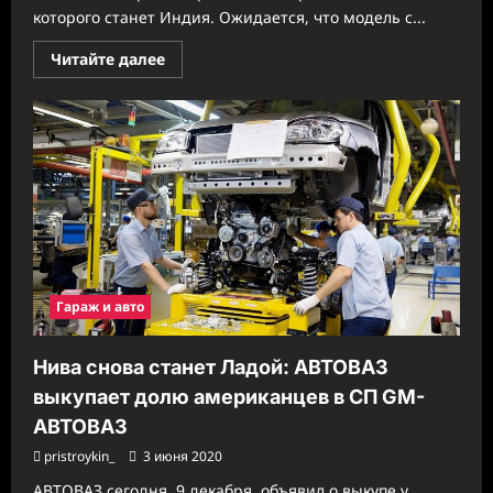
которого станет Индия. Ожидается, что модель с...
Прочитать
Читайте далее
больше
о
Бюджетный
кроссовер
Renault
получит
литровый
трёхцилиндровый
турбомотор
Гараж и авто
Нива снова станет Ладой: АВТОВАЗ
выкупает долю американцев в СП GM-
АВТОВАЗ
pristroykin_
3 июня 2020
АВТОВАЗ сегодня, 9 декабря, объявил о выкупе у