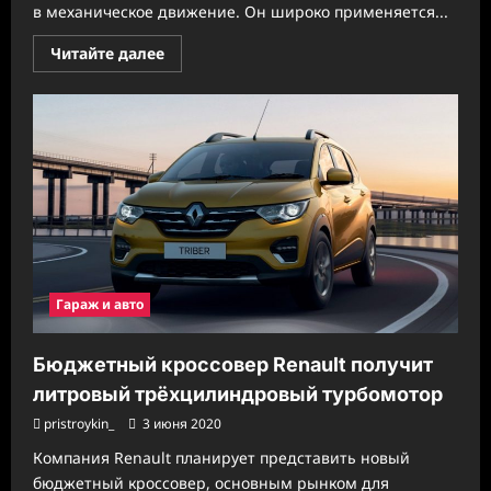
в механическое движение. Он широко применяется...
Прочитать
Читайте далее
больше
о
Ремонт
гидравлических
цилиндров:
основные
причины
поломки
и
методы
восстановления
Гараж и авто
Бюджетный кроссовер Renault получит
литровый трёхцилиндровый турбомотор
pristroykin_
3 июня 2020
Компания Renault планирует представить новый
бюджетный кроссовер, основным рынком для