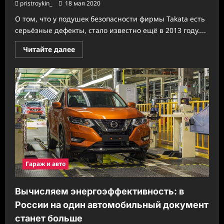
pristroykin_
18 мая 2020
О том, что у подушек безопасности фирмы Takata есть
серьёзные дефекты, стало известно ещё в 2013 году....
Прочитать
Читайте далее
больше
о
«Подушки
опасности»:
Takata
добавила
проблем
Audi,
BMW,
Toyota,
Honda
и
Mitsubishi
Гараж и авто
Вычисляем энергоэффективность: в
России на один автомобильный документ
станет больше