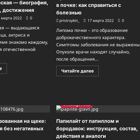
ская — биография,
в почке: как справиться с
, достижения
болезнью
 марта 2022
0
pristroykin_
17 марта 2022
0
кая — выдающаяся
Липома почки – это образование
ца, актриса и
доброкачественного характера.
 имя знакомо каждому,
Симптомы заболевания не выражены
ся отечественной
Опухоли врачи находят случайно,
после обращения...
Прочитать
е
Прочитать
Читайте далее
больше
больше
о
о
Любовь
Причины
Успенская
возникновения
—
липомы
биография,
в
личная
почке:
жизнь,
Uncategorised
как
достижения
справиться
с
болезнью
зованная на щеке:
Папилайт от папиллом и
я без негативных
бородавок: инструкция, состав,
действия и аналоги