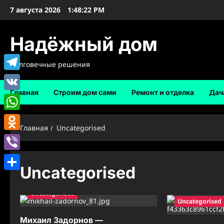
Перейти
7 августа 2026
1:48:23 PM
к
содержимому
Надёжный дом
Долговечные решения
Telegram
Главная
Строим дом сами
Ремонт и отделка
Дач
VK
WhatsApp
Главная
Uncategorised
Odnoklassniki
Viber
Uncategorised
Отправить
Uncategorised
Uncategorised
Михаил Задорнов —