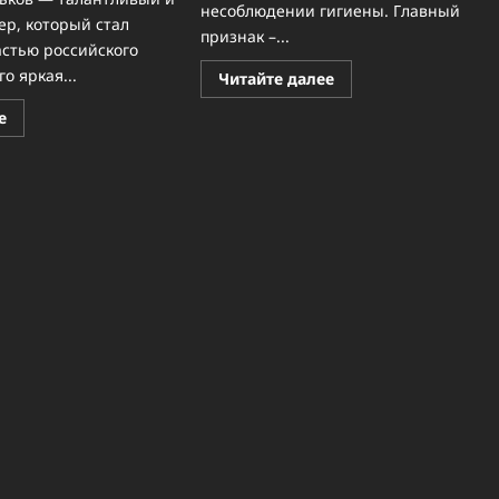
несоблюдении гигиены. Главный
ер, который стал
признак –...
стью российского
го яркая...
Прочитать
Читайте далее
больше
о
Прочитать
е
Фурункул
больше
на
о
глазу:
Геннадий
эффективные
Корольков
методы
–
лечения
талантливый
актер,
который
очаровывает
публику
своими
ролями
и
загадочной
личной
жизнью