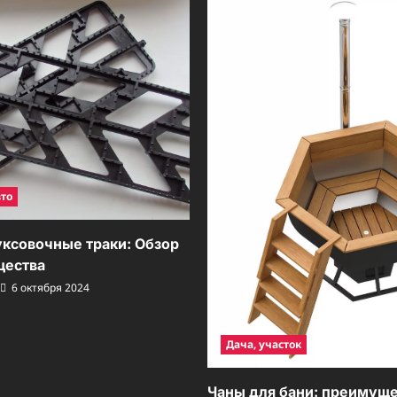
вто
ксовочные траки: Обзор
щества
6 октября 2024
Дача, участок
Чаны для бани: преимуще