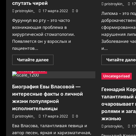
биография
спутать чирей
pristroykin_
17
—
выдающиеся
pristroykin_
17 марта 2022
0
Липома – это п
достижения,
известность
Фурункул во рту – это часто
доброкачествен
и
интересные
возникающая проблема в
сформированна
факты
хирургической стоматологии.
нарушения липи
из
личной
Появляется он у взрослых и
Заболевание ча
жизни!
пациентов...
и...
Прочитать
Читайте далее
Читайте дале
больше
о
Uncategorised
Может
ли
Uncategorised
фурункул
возникнуть
Биография Евы Власовой —
в
Геннадий Кор
ротовой
интересные факты о личной
талантливый 
полости:
жизни популярной
с
очаровывает 
чем
исполнительницы
можно
ролями и заг
спутать
pristroykin_
17 марта 2022
0
жизнью
чирей
Ева Власова, талантливая певица и
pristroykin_
17
автор песен, яркая и харизматичная,
Геннадий Корол