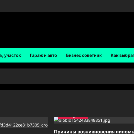
а, участок
Гараж и авто
Бизнес советник
Как выбра
Uncategorised
Причины возникновения липом