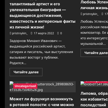
Любовь Успен
талантливый артист и его
личная жизнь
увлекательная биография —
pristroykin_
17
выдающиеся достижения,
известность и интересные факты
Любовь Успенс
из личной жизни!
российская певи
композитор. Ее
pristroykin_
17 марта 2022
0
кто интересует
Задорнов Михаил Иванович —
музыкальной...
выдающийся российский артист,
сатирик и писатель, чьи выступления
Читайте дале
вызывают восторг у публики.
Родился...
Прочитать
Читайте далее
больше
о
Uncategorised
Михаил
Задорнов
Uncategorised
—
талантливый
Липома, обра
артист
Может ли фурункул возникнуть
и
как избавитьс
его
в ротовой полости: с чем можно
последствий
увлекательная