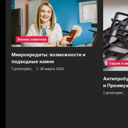
Бизнес советник
Микрокредиты: возможности и
подводные камни
Гараж и а
pristroykin_
30 марта 2025
Антипробу
и Преиму
pristroykin_