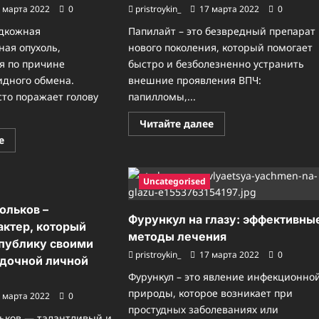
 марта 2022
0
pristroykin_
17 марта 2022
0
одкожная
Папилайт – это безвредный препарат
ная опухоль,
нового поколения, который помогает
я по причине
быстро и безболезненно устранить
дного обмена.
внешние проявления ВПЧ:
сто поражает голову
папилломы,...
Прочитать
Читайте далее
больше
Прочитать
е
о
больше
Папилайт
о
от
Липома,
папиллом
образованная
Uncategorised
и
на
бородавок:
щеке:
инструкция,
ольков –
как
состав,
избавиться
Фурункул на глазу: эффективны
действия
актер, который
без
и
методы лечения
негативных
аналоги
публику своими
последствий
pristroykin_
17 марта 2022
0
адочной личной
Фурункул – это явление инфекционно
природы, которое возникает при
 марта 2022
0
простудных заболеваниях или
ьков — талантливый и