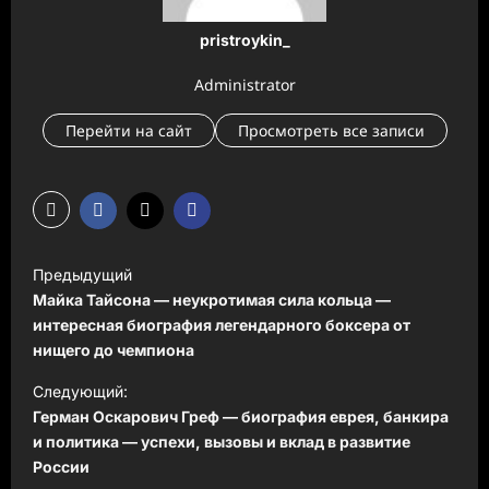
pristroykin_
Administrator
Перейти на сайт
Просмотреть все записи
Н
Предыдущий
а
Майка Тайсона — неукротимая сила кольца —
в
интересная биография легендарного боксера от
нищего до чемпиона
и
Следующий:
г
Герман Оскарович Греф — биография еврея, банкира
а
и политика — успехи, вызовы и вклад в развитие
ц
России