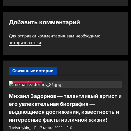
и
я
з
Добавить комментарий
а
Для отправки комментария вам необходимо
п
авторизоваться
.
и
с
и
Связанные истории
Uncategorised
Михаил Задорнов — талантливый артист и
его увлекательная биография —
выдающиеся достижения, известность и
интересные факты из личной жизни!
pristroykin_
17 марта 2022
0