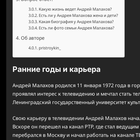
Какую жизнь ведет Андрей Малахов?
Есть ли у Андрея Малахова жена и дети?
Какая биография у Андрея Малахова?
Есть ли фото семьи Андрея Малахова?
Об авторе
pristroykin_
Ранние годы и карьера
Андрей Малахов родился 11 января 1972 года в гор
проявлял интерес к телевидению и мечтал стать т
Ленинградский государственный университет культу
Свою карьеру в телевидении Андрей Малахов начал
Вскоре он перешел на канал РТР, где стал ведущим
перебрался в Москву и начал работать на канале ТВ