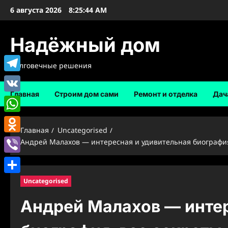
Перейти
6 августа 2026
8:25:45 AM
к
содержимому
Надёжный дом
Долговечные решения
Telegram
Главная
Строим дом сами
Ремонт и отделка
Дач
VK
WhatsApp
Главная
Uncategorised
Odnoklassniki
Андрей Малахов — интересная и удивительная биография,
Viber
Отправить
Uncategorised
Андрей Малахов — интер