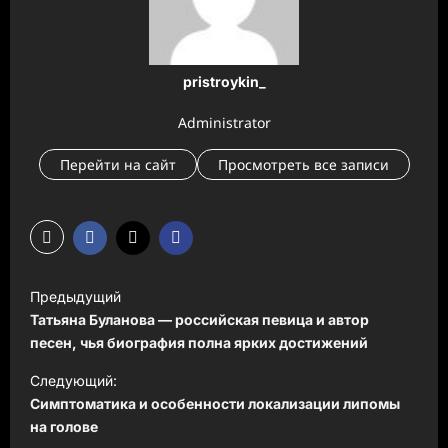
pristroykin_
Administrator
Перейти на сайт
Просмотреть все записи
Н
Предыдущий
а
Татьяна Буланова — российская певица и автор
в
песен, чья биография полна ярких достижений
и
Следующий:
Симптоматика и особенности локализации липомы
г
на голове
а