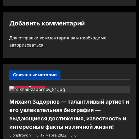
ц
и
Добавить комментарий
я
з
Для отправки комментария вам необходимо
а
авторизоваться
.
п
и
с
Связанные истории
и
Uncategorised
Михаил Задорнов — талантливый артист и
его увлекательная биография —
выдающиеся достижения, известность и
интересные факты из личной жизни!
pristroykin_
17 марта 2022
0