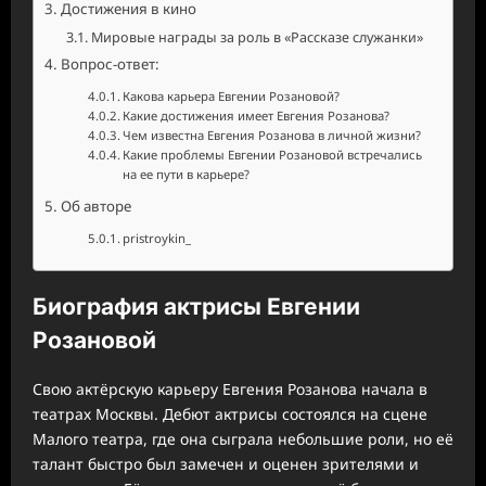
Достижения в кино
Мировые награды за роль в «Рассказе служанки»
Вопрос-ответ:
Какова карьера Евгении Розановой?
Какие достижения имеет Евгения Розанова?
Чем известна Евгения Розанова в личной жизни?
Какие проблемы Евгении Розановой встречались
на ее пути в карьере?
Об авторе
pristroykin_
Биография актрисы Евгении
Розановой
Свою актёрскую карьеру Евгения Розанова начала в
театрах Москвы. Дебют актрисы состоялся на сцене
Малого театра, где она сыграла небольшие роли, но её
талант быстро был замечен и оценен зрителями и