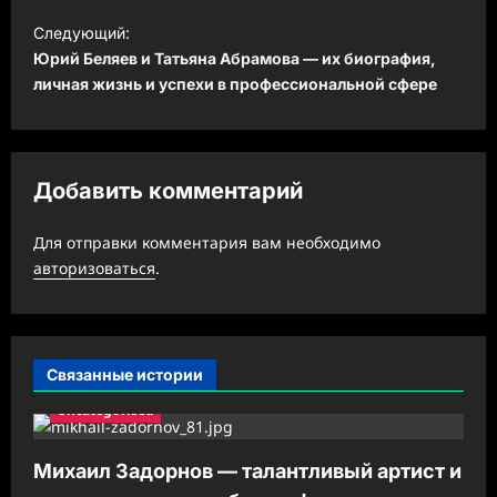
и
Следующий:
Юрий Беляев и Татьяна Абрамова — их биография,
г
личная жизнь и успехи в профессиональной сфере
а
ц
и
Добавить комментарий
я
з
Для отправки комментария вам необходимо
а
авторизоваться
.
п
и
с
Связанные истории
и
Uncategorised
Михаил Задорнов — талантливый артист и