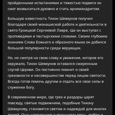
пройденными испытаниями и тяжестью подвига он
смог возвыситься духовно и стать архимандритом.
Большую известность Тихон Шевкунов получил
благодаря своей монашеской работе и деятельности в
свято-Троицкой Сергиевой Лавре, где он выступал с
проповедями и пастырскими словами. Своим глубоким
знанием Слова Божьего и образного языка он добился
большой популярности среди верующих.
Но, не смотря на свою славу и уважение, которое его
окружало, Тихон Шевкунов оставался смиренным
слугой Церкви. Он постоянно помнит о своей
греховности и несовершенстве перед лицом святости.
Всегда готов помочь другим и отдать все свои силы в
служении Богу.
В современном мире, где грех и раздоры царят
повсюду, святые подвижники, подобные Тихону
Шевкунову, становятся светом и надеждой для многих
людей. Они напоминают о принципах веры, любви и