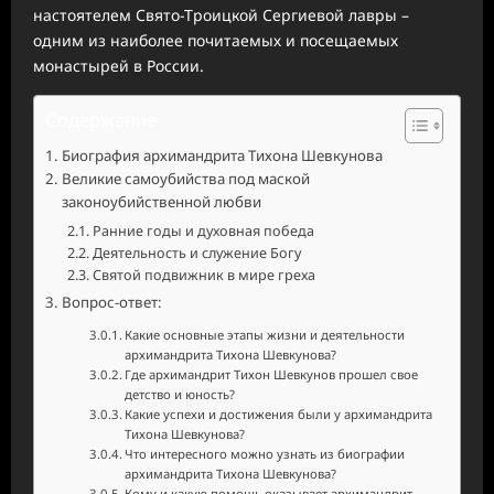
настоятелем Свято-Троицкой Сергиевой лавры –
одним из наиболее почитаемых и посещаемых
монастырей в России.
Содержание
Биография архимандрита Тихона Шевкунова
Великие самоубийства под маской
законоубийственной любви
Ранние годы и духовная победа
Деятельность и служение Богу
Святой подвижник в мире греха
Вопрос-ответ:
Какие основные этапы жизни и деятельности
архимандрита Тихона Шевкунова?
Где архимандрит Тихон Шевкунов прошел свое
детство и юность?
Какие успехи и достижения были у архимандрита
Тихона Шевкунова?
Что интересного можно узнать из биографии
архимандрита Тихона Шевкунова?
Кому и какую помощь оказывает архимандрит