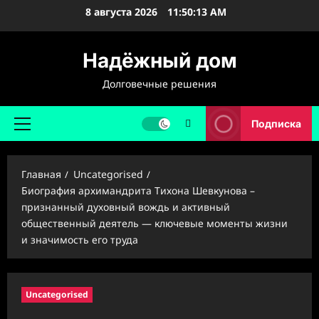
Перейти
8 августа 2026
11:50:14 AM
к
содержимому
Надёжный дом
Долговечные решения
Подписка
Основное
меню
Главная
Uncategorised
Биография архимандрита Тихона Шевкунова –
признанный духовный вождь и активный
общественный деятель — ключевые моменты жизни
и значимость его труда
Uncategorised