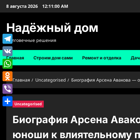
Перейти
8 августа 2026
12:11:01 AM
к
содержимому
Надёжный дом
Долговечные решения
Telegram
Главная
Строим дом сами
Ремонт и отделка
Дач
VK
WhatsApp
Главная
Uncategorised
Биография Арсена Авакова — о
Odnoklassniki
Viber
Uncategorised
Отправить
Биография Арсена Авако
юноши к влиятельному 