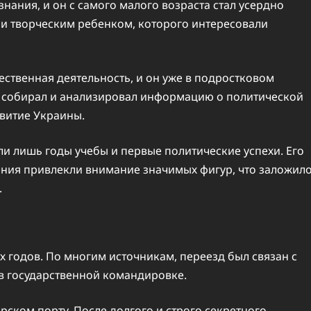
нания, и он с самого малого возраста стал усердно
 и творческим ребенком, которого интересовали
ественная деятельность, и он уже в подростковом
ен собирал и анализировал информацию о политической
звитие Украины.
ли лишь годы учебы и первые политические успехи. Его
ения привлекли внимание значимых фигур, что заложил
.
х годов. По многим источникам, переезд был связан с
 в государственной командировке.
рском порту. После долгого и строго секретного