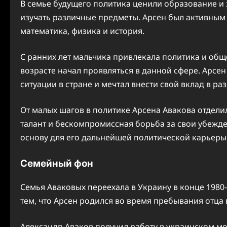
В семье будущего политика ценили образование и з
изучать различные предметы. Арсен был активным
математика, физика и история.
С ранних лет мальчика привлекала политика и общ
возрасте начал проявляться в данной сфере. Арс
ситуации в стране и мечтал внести свой вклад в ра
От малых шагов в политике Арсена Авакова отдели
талант и бескомпромиссная борьба за свои убежд
основу для его дальнейшей политической карьеры
Семейный фон
Семья Аваковых переехала в Украину в конце 1980-
тем, что Арсен родился во время пребывания отца
Александр Аваков получил работу в украинском мо