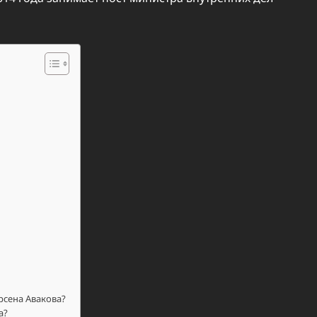
рсена Авакова?
а?