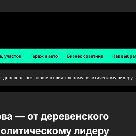
а, участок
Гараж и авто
Бизнес советник
Как выбра
т деревенского юноши к влиятельному политическому лидеру
ва — от деревенского
политическому лидеру