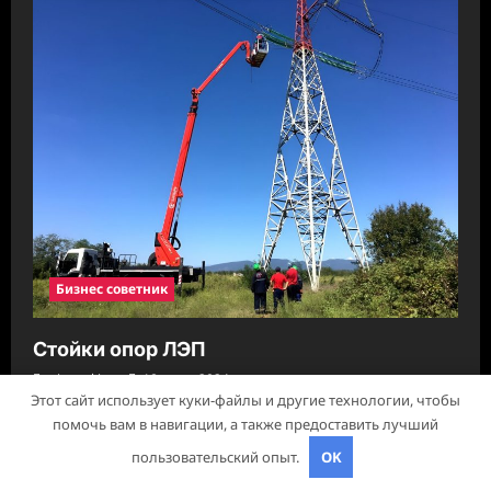
Бизнес советник
Стойки опор ЛЭП
pristroykin_
18 июля 2024
Этот сайт использует куки-файлы и другие технологии, чтобы
помочь вам в навигации, а также предоставить лучший
Авторское право © 2026 Все права зарезервированы.
|
пользовательский опыт.
OK
ReviewNews
от AF themes.