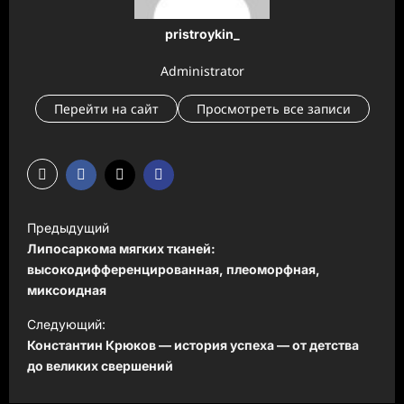
pristroykin_
Administrator
Перейти на сайт
Просмотреть все записи
Н
Предыдущий
а
Липосаркома мягких тканей:
в
высокодифференцированная, плеоморфная,
миксоидная
и
Следующий:
г
Константин Крюков — история успеха — от детства
а
до великих свершений
ц