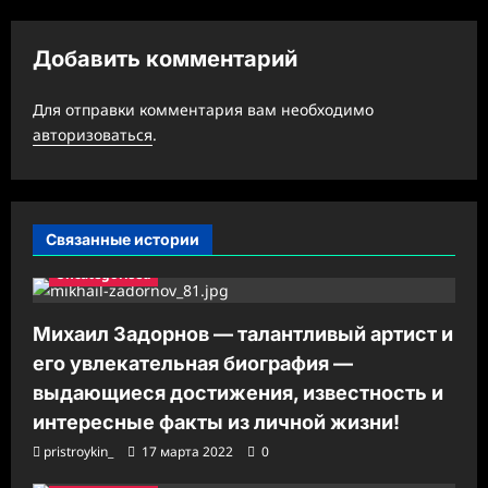
и
я
Добавить комментарий
з
а
Для отправки комментария вам необходимо
авторизоваться
.
п
и
с
Связанные истории
и
Uncategorised
Михаил Задорнов — талантливый артист и
его увлекательная биография —
выдающиеся достижения, известность и
интересные факты из личной жизни!
pristroykin_
17 марта 2022
0