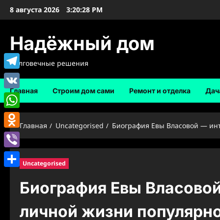
Перейти
8 августа 2026
3:20:29 PM
к
содержимому
Надёжный дом
Долговечные решения
Telegram
Главная
Строим дом сами
Ремонт и отделка
Дач
VK
WhatsApp
Главная
Uncategorised
Биография Евы Власовой — ин
Odnoklassniki
Viber
Uncategorised
Отправить
Биография Евы Власово
личной жизни популярн