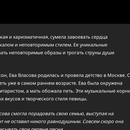
ркая и харизматичная, сумела завоевать сердца
алом и неповторимым стилем. Ее уникальные
вать неповторимые образы и трогать струны души
он, Ева Власова родилась и провела детство в Москве. С
еть уже в самом раннем возрасте. Ева была окружена
итаристом, а мать обожала петь. Эти музыкальные корн
 вкусов и творческого стиля певицы.
сова смогла порадовать свою семью, выступая на
нт не оставил никого равнодушным. Совсем скоро она
исывать свои первые песни.