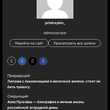
pristroykin_
Administrator
Перейти на сайт
Просмотреть все записи
Н
Предыдущий
а
Липома с локализацией в молочной железе: стоит ли
в
бить тревогу
и
Следующий:
Алла Пугачёва — биография и личная жизнь
г
российской эстрадной дивы