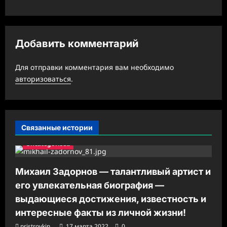
а
ц
и
Добавить комментарий
я
з
Для отправки комментария вам необходимо
а
авторизоваться
.
п
и
с
Связанные истории
и
Uncategorised
Михаил Задорнов — талантливый артист и
его увлекательная биография —
выдающиеся достижения, известность и
интересные факты из личной жизни!
pristroykin_
17 марта 2022
0