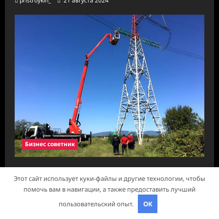
pristroykin_
21 августа 2024
Бизнес советник
Стойки опор ЛЭП
Этот сайт использует куки-файлы и другие технологии, чтобы
pristroykin_
18 июля 2024
помочь вам в навигации, а также предоставить лучший
пользовательский опыт.
OK
Авторское право © 2026 Все права зарезервированы.
|