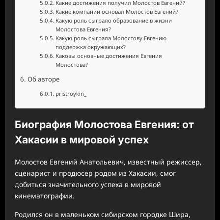
Какие достижения получил Молостов Евгений?
Какие компании основал Молостов Евгений?
Какую роль сыграло образование в жизни
Молостова Евгения?
Какую роль сыграла Молостову Евгению
поддержка окружающих?
Каковы основные достижения Евгения
Молостова?
Об авторе
pristroykin_
Биография Молостова Евгения: от
Хакасии в мировой успех
Молостов Евгений Анатольевич, известный режиссер,
сценарист и продюсер родом из Хакасии, смог
добиться значительного успеха в мировой
кинематографии.
Родился он в маленьком сибирском городке Шира,