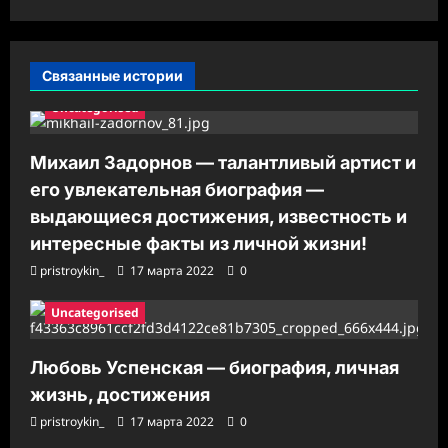
п
и
с
Связанные истории
и
Uncategorised
Михаил Задорнов — талантливый артист и
его увлекательная биография —
выдающиеся достижения, известность и
интересные факты из личной жизни!
pristroykin_
17 марта 2022
0
Uncategorised
Любовь Успенская — биография, личная
жизнь, достижения
pristroykin_
17 марта 2022
0
Uncategorised