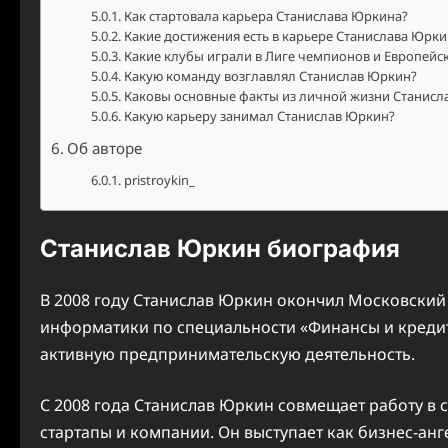
Как стартовала карьера Станислава Юркина?
Какие достижения есть в карьере Станислава Юрки
Какие клубы играли в Лиге чемпионов и Европейс
Какую команду возглавлял Станислав Юркин?
Каковы основные факты из личной жизни Станисл
Какую карьеру занимал Станислав Юркин?
Об авторе
pristroykin_
Станислав Юркин биография
В 2008 году Станислав Юркин окончил Московский 
информатики по специальности «Финансы и кредит»
активную предпринимательскую деятельность.
С 2008 года Станислав Юркин совмещает работу в 
стартапы и компании. Он выступает как бизнес-ан