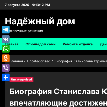
Перейти
7 августа 2026
9:13:12 PM
к
содержимому
Надёжный дом
Долговечные решения
Telegram
Главная
Строим дом сами
Ремонт и отделка
Дач
VK
WhatsApp
Главная
Uncategorised
Биография Станислава Юркина
Odnoklassniki
Viber
Uncategorised
Отправить
Биография Станислава Ю
впечатляющие достижен