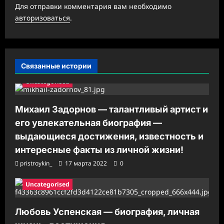
з
Для отправки комментария вам необходимо
а
авторизоваться
.
п
и
с
Связанные истории
и
Uncategorised
Михаил Задорнов — талантливый артист и
его увлекательная биография —
выдающиеся достижения, известность и
интересные факты из личной жизни!
pristroykin_
17 марта 2022
0
Uncategorised
Любовь Успенская — биография, личная