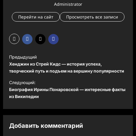
Administrator
Перейти на сайт
Просмотреть все записи
Н
Предыдущий
а
Хенджин из Стрей Кидс — история успеха,
в
творческий путь и подъем на вершину популярности
и
Следующий:
Биография Ирины Понаровской — интересные факты
г
из Википедии
а
ц
и
Добавить комментарий
я