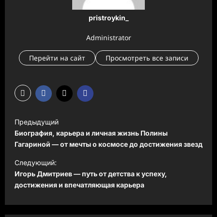
pristroykin_
Administrator
Перейти на сайт
Просмотреть все записи
Н
Предыдущий
а
Биография, карьера и личная жизнь Полины
в
Гагариной — от мечты о космосе до достижения звезд
и
Следующий:
Игорь Дмитриев — путь от детства к успеху,
г
достижения и впечатляющая карьера
а
ц