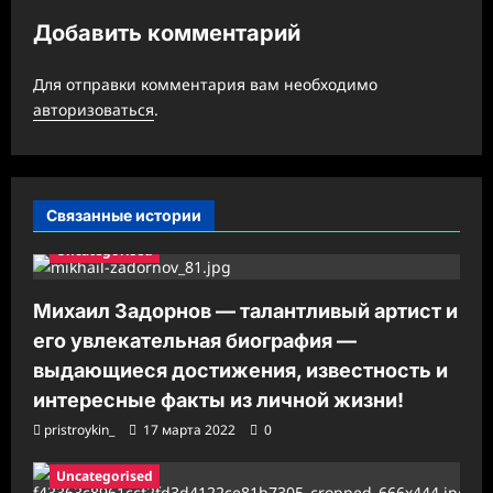
и
Добавить комментарий
я
з
Для отправки комментария вам необходимо
а
авторизоваться
.
п
и
с
Связанные истории
и
Uncategorised
Михаил Задорнов — талантливый артист и
его увлекательная биография —
выдающиеся достижения, известность и
интересные факты из личной жизни!
pristroykin_
17 марта 2022
0
Uncategorised