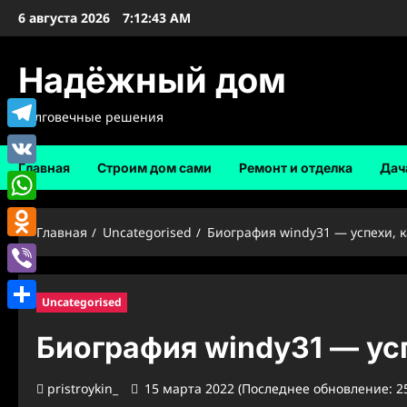
Перейти
6 августа 2026
7:12:44 AM
к
содержимому
Надёжный дом
Долговечные решения
Telegram
Главная
Строим дом сами
Ремонт и отделка
Дач
VK
WhatsApp
Главная
Uncategorised
Биография windy31 — успехи, 
Odnoklassniki
Viber
Uncategorised
Отправить
Биография windy31 — ус
pristroykin_
15 марта 2022 (Последнее обновление: 2