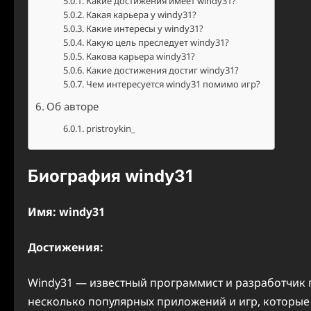
Какие достижения имеет windy31?
Какая карьера у windy31?
Какие интересы у windy31?
Какую цель преследует windy31?
Какова карьера windy31?
Какие достижения достиг windy31?
Чем интересуется windy31 помимо игр?
Об авторе
pristroykin_
Биография windy31
Имя: windy31
Достижения:
Windy31 — известный программист и разработчик 
несколько популярных приложений и игр, которы