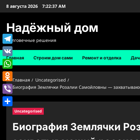
Перейти
8 августа 2026
7:22:38 AM
к
содержимому
Надёжный дом
Долговечные решения
Telegram
Главная
Строим дом сами
Ремонт и отделка
Дач
VK
WhatsApp
Главная
Uncategorised
Odnoklassniki
Биография Землячки Розалии Самойловны — захватывающ
Viber
Отправить
Uncategorised
Биография Землячки Ро