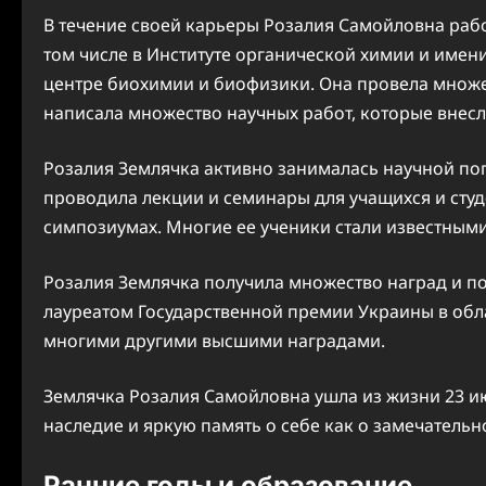
В течение своей карьеры Розалия Самойловна раб
том числе в Институте органической химии и имен
центре биохимии и биофизики. Она провела множе
написала множество научных работ, которые внесл
Розалия Землячка активно занималась научной поп
проводила лекции и семинары для учащихся и студ
симпозиумах. Многие ее ученики стали известным
Розалия Землячка получила множество наград и по
лауреатом Государственной премии Украины в обл
многими другими высшими наградами.
Землячка Розалия Самойловна ушла из жизни 23 ию
наследие и яркую память о себе как о замечательн
Ранние годы и образование