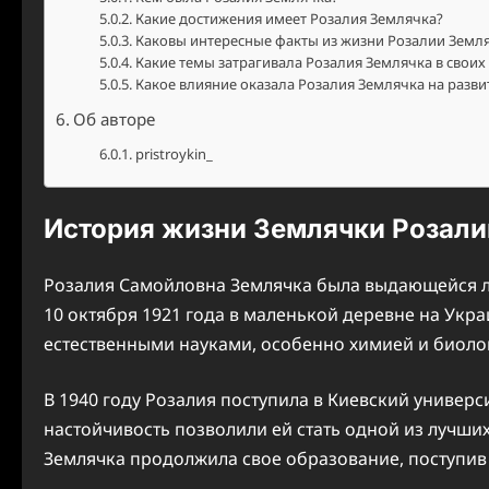
Какие достижения имеет Розалия Землячка?
Каковы интересные факты из жизни Розалии Земл
Какие темы затрагивала Розалия Землячка в своих 
Какое влияние оказала Розалия Землячка на разви
Об авторе
pristroykin_
История жизни Землячки Розал
Розалия Самойловна Землячка была выдающейся ли
10 октября 1921 года в маленькой деревне на Укра
естественными науками, особенно химией и биолог
В 1940 году Розалия поступила в Киевский универси
настойчивость позволили ей стать одной из лучших
Землячка продолжила свое образование, поступив 