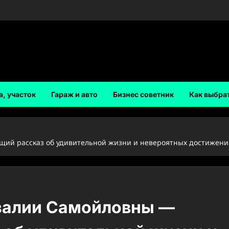
а, участок
Гараж и авто
Бизнес советник
Как выбра
ий рассказ об удивительной жизни и невероятных достижения
залии Самойловны —