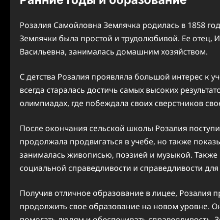
Розалия Самойловна Землячка родилась в 1858 год
Землячки была простой и трудолюбивой. Ее отец, 
Васильевна, занималась домашним хозяйством.
С детства Розалия проявляла большой интерес к 
всегда старалась достичь самых высоких результато
олимпиадах, где побеждала своих сверстников сво
После окончания сельской школы Розалия поступи
продолжала продвигаться в учебе, но также показы
занималась живописью, поэзией и музыкой. Также 
социальной справедливости и справедливости для
Получив отличное образование в лицее, Розалия п
продолжить свое образование на новом уровне. Он
помогать людям и обеспечивать справедливость. З