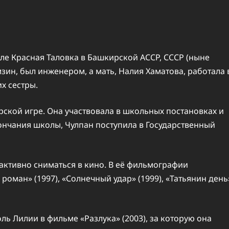
еле Красная Таловка в Башкирской АССР, СССР (ныне
мзин, был инженером, а мать, Налия Хаматова, работала 
х сестры.
ёрской игре. Она участвовала в школьных постановках и
кончания школы, Чулпан поступила в Государственный
 активно сниматься в кино. В её фильмографии
роман» (1997), «Солнечный удар» (1999), «Татьянин день
ь Лилии в фильме «Разлука» (2003), за которую она