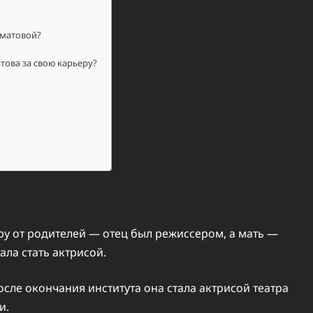
аматовой?
това за свою карьеру?
ру от родителей — отец был режиссером, а мать —
ала стать актрисой.
осле окончания института она стала актрисой театра
и.