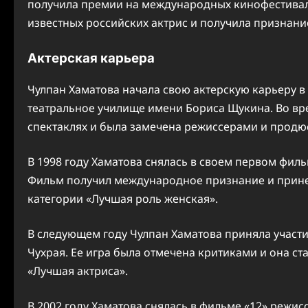
получила премии на международных кинофестивалях
известных российских актрис и получила признание
Актерская карьера
Чулпан Хаматова начала свою актерскую карьеру в
театральное училище имени Бориса Щукина. Во вре
спектаклях и была замечена режиссерами и продю
В 1998 году Хаматова снялась в своем первом филь
Фильм получил международное признание и прине
категории «Лучшая роль женская».
В следующем году Чулпан Хаматова приняла участ
Чухрая. Ее игра была отмечена критиками и она с
«Лучшая актриса».
В 2002 году Хаматова снялась в фильме «12» режи