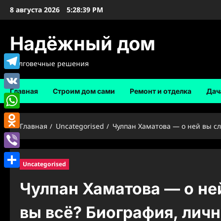
Перейти
8 августа 2026
5:28:40 PM
к
содержимому
Надёжный дом
Долговечные решения
Telegram
Главная
Строим дом сами
Ремонт и отделка
Дач
VK
WhatsApp
Главная
Uncategorised
Чулпан Хаматова — о ней вы с
Odnoklassniki
Viber
Uncategorised
Отправить
Чулпан Хаматова — о ней
вы всё? Биография, лич