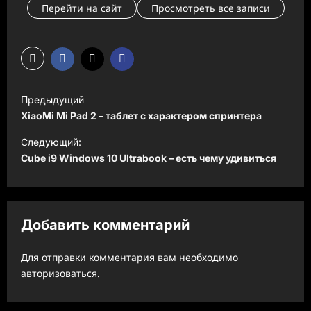
Перейти на сайт
Просмотреть все записи
Н
Предыдущий
а
XiaoMi Mi Pad 2 – таблет с характером спринтера
в
Следующий:
и
Cube i9 Windows 10 Ultrabook – есть чему удивиться
г
а
ц
Добавить комментарий
и
Для отправки комментария вам необходимо
я
авторизоваться
.
з
а