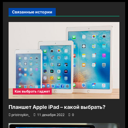
п
Связанные истории
и
с
и
Как выбрать гаджет
Планшет Apple iPad – какой выбрать?
pristroykin_
11 декабря 2022
0