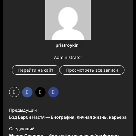
pristroykin_
Administrator
Перейти на сайт
Просмотреть все записи
Н
Предыдущий
а
Бэд Барби Настя — Биография, личная жизнь, карьера
в
Следующий:
и
Мария Осадник — биография выдающейся фигуры