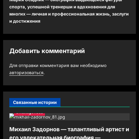
спорта, успешной тренерши и вдохновения для
г
многих — личная и профессиональная жизнь, заслуги
а
и достижения
ц
и
я
Добавить комментарий
з
а
Для отправки комментария вам необходимо
авторизоваться
.
п
и
с
Связанные истории
и
Uncategorised
Михаил Задорнов — талантливый артист и
его увлекательная биография —