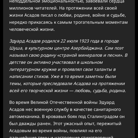
неподдельной эмоциональностью, завоевали сердца
миллионов читателей. На протяжении всей своей
жизни Асадов писал о любви, родине, войне и судьбе,
нередко прикасаясь к самым трогательным моментам
человеческой жизни.
Эдуард Асадов родился 22 июля 1923 года в городе
Шуша, в культурном центре Азербайджана. Сам поэт
называл свою родину «страной минералов и песни». В
детстве он активно участвовал в школьном
литературном кружке и проявлял свои таланты в
написании стихов. Уже в то время заметны были
темы, которые преследовали Асадова на протяжении
всей его творческой жизни — любовь, судьба, родина.
Во время Великой Отечественной войны Эдуард
Асадов нес военную службу в качестве санитарного
автомеханика. В кровавых боях под Сталинградом он
был дважды ранен. Этот ужасный опыт, пережитый
Асадовым во время войны, повлиял на его
дальнейшие темы и настроение стихотворений.