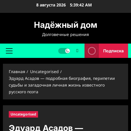
Перейти
8 августа 2026
5:39:44 AM
к
содержимому
Надёжный дом
Долговечные решения
Подписка
Основное
меню
Главная
Uncategorised
Эдуард Асадов — подробная биография, перипетии
судьбы и загадочная личная жизнь известного
русского поэта
Uncategorised
Эдуард Асадов —