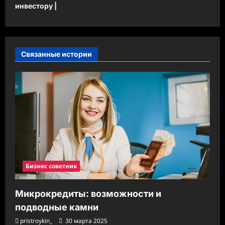
инвестору |
г
а
ц
и
Связанные истории
я
з
а
п
и
с
и
Бизнес советник
Микрокредиты: возможности и
подводные камни
pristroykin_
30 марта 2025