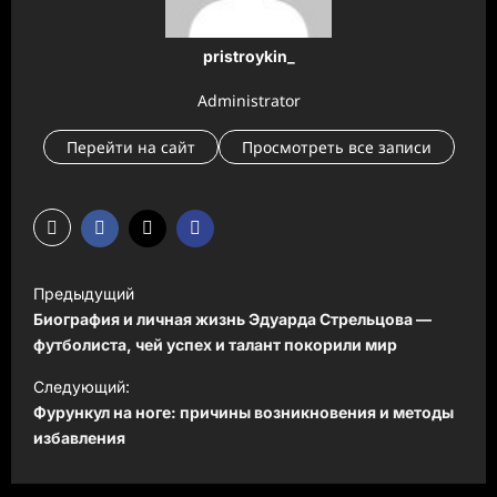
pristroykin_
Administrator
Перейти на сайт
Просмотреть все записи
Н
Предыдущий
а
Биография и личная жизнь Эдуарда Стрельцова —
в
футболиста, чей успех и талант покорили мир
и
Следующий:
Фурункул на ноге: причины возникновения и методы
г
избавления
а
ц