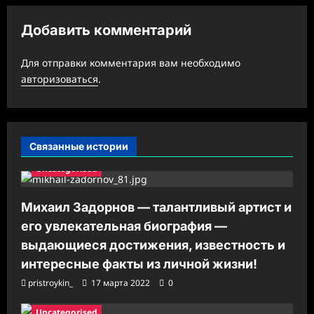
и
Добавить комментарий
я
з
Для отправки комментария вам необходимо
а
авторизоваться
.
п
и
с
Связанные истории
и
Uncategorised
Михаил Задорнов — талантливый артист и
его увлекательная биография —
выдающиеся достижения, известность и
интересные факты из личной жизни!
pristroykin_
17 марта 2022
0
Uncategorised