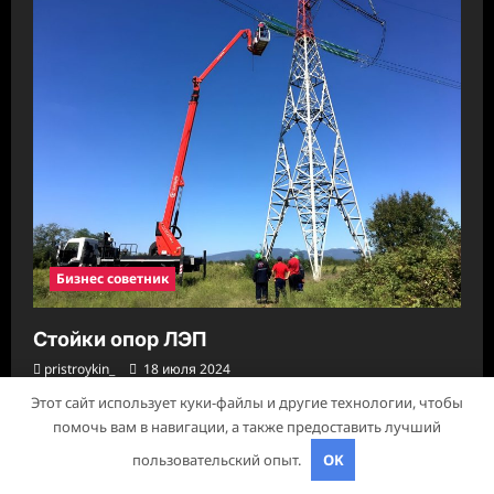
Бизнес советник
Стойки опор ЛЭП
pristroykin_
18 июля 2024
Этот сайт использует куки-файлы и другие технологии, чтобы
помочь вам в навигации, а также предоставить лучший
Авторское право © 2026 Все права зарезервированы.
|
пользовательский опыт.
OK
ReviewNews
от AF themes.