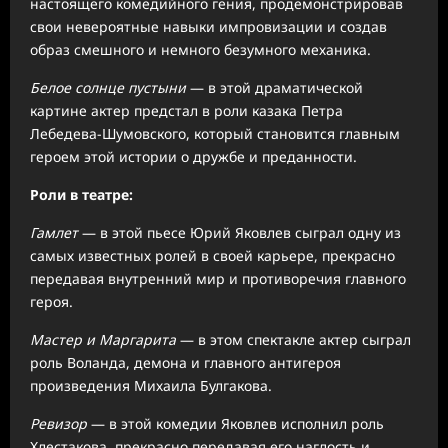
настоящего комедийного гения, продемонстрировав
свои невероятные навыки импровизации и создав
образ смешного и немного безумного механика.
Белое солнце пустыни
— в этой драматической
картине актер предстал в роли казака Петра
Лебедева-Шумовского, который становится главным
героем этой истории о дружбе и преданности.
Роли в театре:
Гамлет
— в этой пьесе Юрий Яковлев сыграл одну из
самых известных ролей в своей карьере, прекрасно
передавая внутренний мир и противоречия главного
героя.
Мастер и Маргарита
— в этом спектакле актер сыграл
роль Воланда, демона и главного антигероя
произведения Михаила Булгакова.
Ревизор
— в этой комедии Яковлев исполнил роль
Хлестакова, прекрасно передавая его наглость и