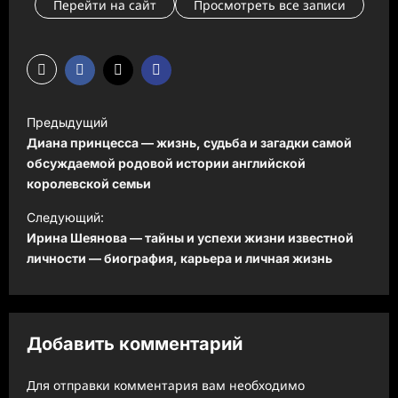
Перейти на сайт
Просмотреть все записи
Н
Предыдущий
а
Диана принцесса — жизнь, судьба и загадки самой
в
обсуждаемой родовой истории английской
королевской семьи
и
Следующий:
г
Ирина Шеянова — тайны и успехи жизни известной
а
личности — биография, карьера и личная жизнь
ц
и
я
Добавить комментарий
з
а
Для отправки комментария вам необходимо