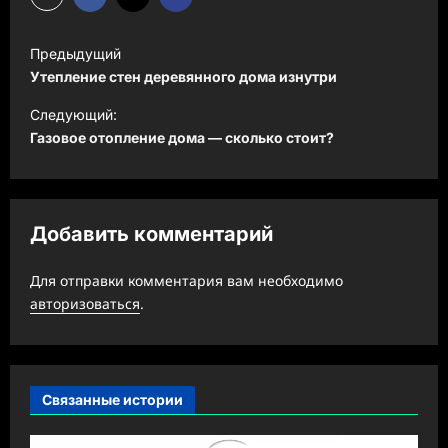
Н
Предыдущий
а
Утепление стен деревянного дома изнутри
в
Следующий:
и
Газовое отопление дома — сколько стоит?
г
а
ц
Добавить комментарий
и
Для отправки комментария вам необходимо
я
авторизоваться
.
з
а
п
Связанные истории
и
с