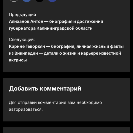
Н
Предыдущий
а
Алиханов Антон — биография и достижения
в
губернатора Калининградской области
и
Следующий:
Карине Геворкян — биография, личная жизнь и факты
г
из Википедии — детали о жизни и карьере известной
а
актрисы
ц
и
я
Добавить комментарий
з
а
Для отправки комментария вам необходимо
авторизоваться
.
п
и
с