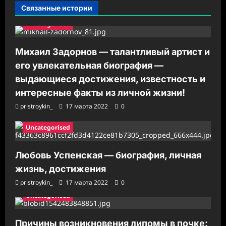
Связанные истории
и
Uncategorised
Михаил Задорнов — талантливый артист и
его увлекательная биография —
выдающиеся достижения, известность и
интересные факты из личной жизни!
pristroykin_
17 марта 2022
0
Uncategorised
Любовь Успенская — биография, личная
жизнь, достижения
pristroykin_
17 марта 2022
0
Uncategorised
Причины возникновения липомы в почке: