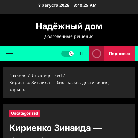
Перейти
8 августа 2026
3:40:25 AM
к
содержимому
Надёжный дом
Долговечные решения
Подписка
Основное
меню
Главная
Uncategorised
Кириенко Зинаида — биография, достижения,
карьера
Uncategorised
Кириенко Зинаида —