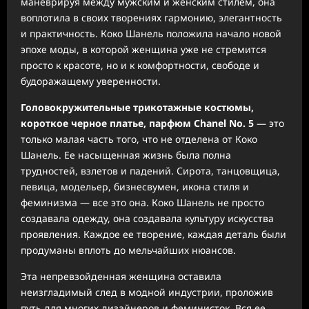
маневрируя между мужским и женским стилем, она
воплотила в своих творениях гармонию, элегантность
и практичность. Коко Шанель положила начало новой
эпохе моды, в которой женщина уже не стремится
просто к красоте, но и к комфортности, свободе и
будоражащему уверенности.
Головокружительные трикотажные костюмы,
короткое черное платье, парфюм Chanel No. 5
— это
только малая часть того, что не отделена от Коко
Шанель. Ее насыщенная жизнь была полна
трудностей, взлетов и падений. Сирота, танцовщица,
певица, модельер, бизнесвумен, икона стиля и
феминизма — все это она. Коко Шанель не просто
создавала одежду, она создавала культуру искусства
проявления. Каждое ее творение, каждая деталь были
продуманы вплоть до мельчайших нюансов.
Эта непревзойденная женщина оставила
неизгладимый след в модной индустрии, проложив
путь для многих дизайнеров и феминисток. Вся ее