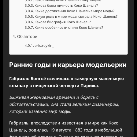
Какова была личность Коко Шанель?
Какие достижения Коко Шанель в мире моды?
Какую роль в мире моды сыграла Коко Шанель?
Какова биография Коко Шанель?
Какие особенности стиля Коко Шанель?
Об авторе
pristroykin_
Ранние годы и карьера модельерки
Габриэль Бонгьё вселилась в камерную маленькую
комнату в нищенской четверти Парижа.
Выживая жерновами времени и борясь с
обстоятельствами, она стала великим дизайнером,
который изменил мир моды.
Габриэль, впоследствии известная в мире как Коко
Шанель, родилась 19 августа 1883 года в небольшой
французской деревне. Скромное сельское детство не