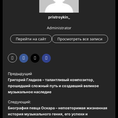
pristroykin_
Administrator
Перейти на сайт
Просмотреть все записи
Н
Предыдущий
а
Григорий Гладков – талантливый композитор,
в
прошедший сложный путь и создавший великое
музыкальное наследие
и
Следующий:
г
Биография певца Оскара – неповторимая жизненная
а
история музыкального гения, его успехи и