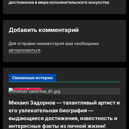
ц
достижения в мире исполнительского искусства
и
я
з
Добавить комментарий
а
Для отправки комментария вам необходимо
п
авторизоваться
.
и
с
и
Связанные истории
Uncategorised
Михаил Задорнов — талантливый артист и
его увлекательная биография —
выдающиеся достижения, известность и
интересные факты из личной жизни!