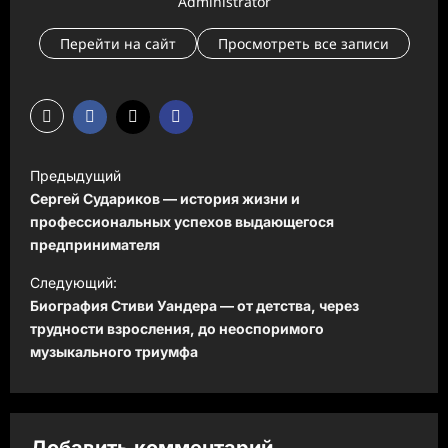
Administrator
Перейти на сайт
Просмотреть все записи
Н
Предыдущий
а
Сергей Судариков — история жизни и
в
профессиональных успехов выдающегося
предпринимателя
и
Следующий:
г
Биография Стиви Уандера — от детства, через
а
трудности взросления, до неоспоримого
ц
музыкального триумфа
и
я
з
Добавить комментарий