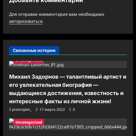
а
Для отправки комментария вам необходимо
п
авторизоваться
.
и
с
и
Связанные истории
Uncategorised
Михаил Задорнов — талантливый артист и
его увлекательная биография —
выдающиеся достижения, известность и
интересные факты из личной жизни!
pristroykin_
17 марта 2022
0
Uncategorised