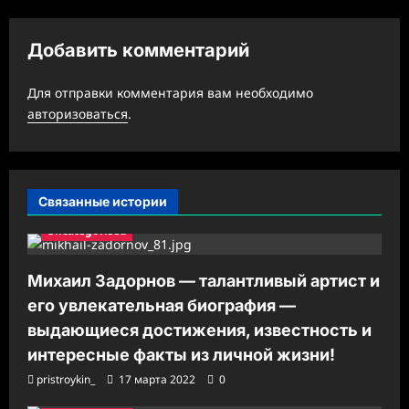
ц
Добавить комментарий
и
я
Для отправки комментария вам необходимо
з
авторизоваться
.
а
п
и
Связанные истории
с
Uncategorised
и
Михаил Задорнов — талантливый артист и
его увлекательная биография —
выдающиеся достижения, известность и
интересные факты из личной жизни!
pristroykin_
17 марта 2022
0