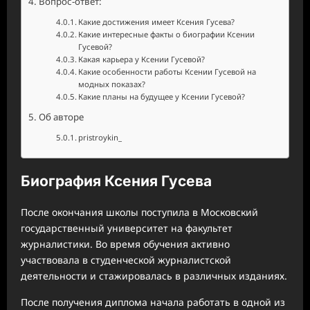
Вопрос-ответ:
Какие достижения имеет Ксения Гусева?
Какие интересные факты о биографии Ксении
Гусевой?
Какая карьера у Ксении Гусевой?
Какие особенности работы Ксении Гусевой на
модных показах?
Какие планы на будущее у Ксении Гусевой?
Об авторе
pristroykin_
Биография Ксения Гусева
После окончания школы поступила в Московский
государственный университет на факультет
журналистики. Во время обучения активно
участвовала в студенческой журналистской
деятельности и стажировалась в различных изданиях.
После получения диплома начала работать в одной из