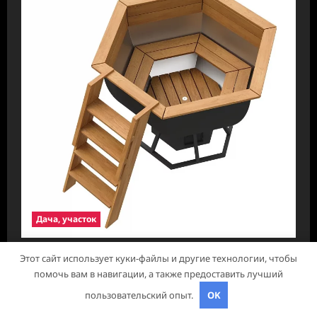
Дача, участок
Чаны для бани: преимущества, виды и
Этот сайт использует куки-файлы и другие технологии, чтобы
помочь вам в навигации, а также предоставить лучший
особенности использования
пользовательский опыт.
OK
pristroykin_
21 августа 2024