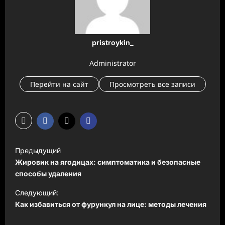
pristroykin_
Administrator
Перейти на сайт
Просмотреть все записи
Н
Предыдущий
а
Жировик на ягодицах: симптоматика и безопасные
в
способы удаления
и
Следующий:
Как избавиться от фурункул на лице: методы лечения
г
а