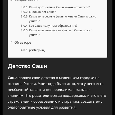
Какие достижения Саши можно отметить?
Сколько лет Саше?
Какие интересные факты о жизни Саши можно
узнать?
Где Саша получила образование?
Какие еще интересные факты о Саше можно
узнать?
Об авторе
pristroykin_
Детство Саши
Саша
провел свое детство в маленьком городке на
окраине России. Уже тогда было ясно, что у него есть
необычный талант и непреодолимая жажда к
знаниям. Его родители всегда поддерживали его в его
стремлении к образованию и старались создать ему
благоприятные условия для развития.