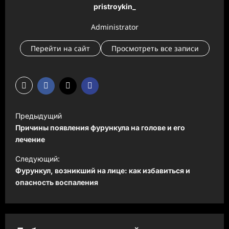
pristroykin_
Administrator
Перейти на сайт
Просмотреть все записи
Н
Предыдущий
а
Причины появления фурункула на голове и его
в
лечение
и
Следующий:
Фурункул, возникший на лице: как избавиться и
г
опасность воспаления
а
ц
и