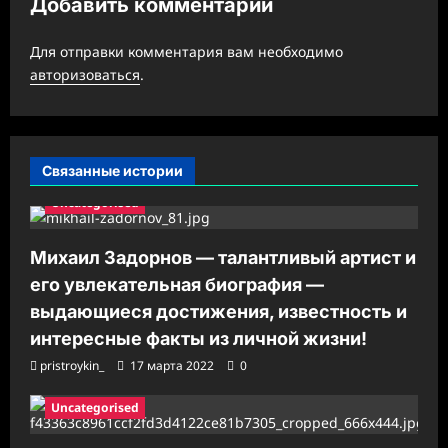
Добавить комментарий
я
з
Для отправки комментария вам необходимо
а
авторизоваться
.
п
и
с
Связанные истории
и
Uncategorised
Михаил Задорнов — талантливый артист и
его увлекательная биография —
выдающиеся достижения, известность и
интересные факты из личной жизни!
pristroykin_
17 марта 2022
0
Uncategorised