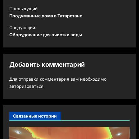
Н
Предыдущий
а
Продуманные дома в Татарстане
в
Следующий:
и
Оборудование для очистки воды
г
а
ц
Добавить комментарий
и
Для отправки комментария вам необходимо
я
авторизоваться
.
з
а
п
Связанные истории
и
с