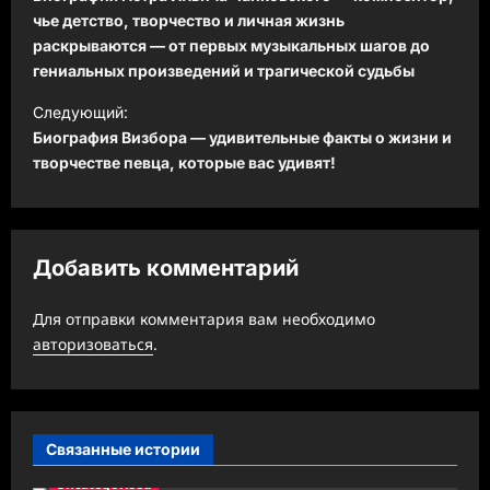
в
чье детство, творчество и личная жизнь
раскрываются — от первых музыкальных шагов до
и
гениальных произведений и трагической судьбы
г
Следующий:
а
Биография Визбора — удивительные факты о жизни и
ц
творчестве певца, которые вас удивят!
и
я
з
Добавить комментарий
а
Для отправки комментария вам необходимо
п
авторизоваться
.
и
с
и
Связанные истории
Uncategorised