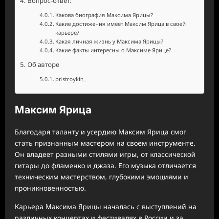
Вопрос-ответ:
Какова биография Максима Ярицы?
Какие достижения имеет Максим Ярица в своей
карьере?
Какая личная жизнь у Максима Ярицы?
Какие факты интересны о Максиме Ярице?
Об авторе
pristroykin_
Максим Ярица
Благодаря таланту и усердию Максим Ярица смог
стать признанным мастером на своем инструменте.
Он владеет разными стилями игры, от классической
гитары до фламенко и джаза. Его музыка отличается
техническим мастерством, глубокими эмоциями и
проникновенностью.
Карьера Максима Ярицы началась с выступлений на
различных концертах и фестивалях в России и за