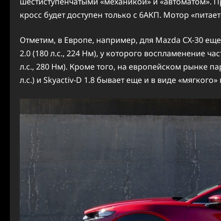
шестиступенчатыми «механикой» и «автоматом». Пр
кросс будет доступен только с 6АКП. Мотор «питае
Отметим, в Европе, например, для Mazda CX-30 ещ
2.0 (180 л.с., 224 Нм), у которого воспламенение ча
л.с., 280 Нм). Кроме того, на европейском рынке пар
л.с.) и Skyactiv-D 1.8 бывает еще и в виде «мягкого»