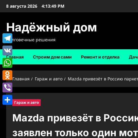
Перейти
8 августа 2026
4:13:51 PM
к
содержимому
Надёжный дом
Долговечные решения
Telegram
Главная
Строим дом сами
Ремонт и отделка
Дач
VK
WhatsApp
Главная
Гараж и авто
Mazda привезёт в Россию паркетн
Odnoklassniki
Viber
Гараж и авто
Отправить
Mazda привезёт в Росси
заявлен только один мот