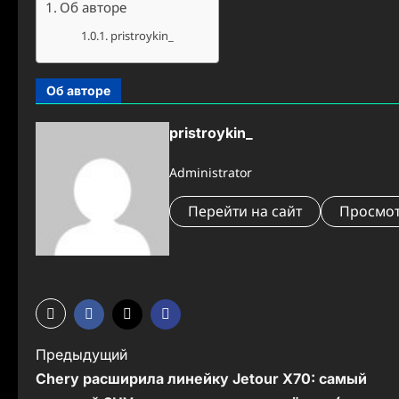
Об авторе
pristroykin_
Об авторе
pristroykin_
Administrator
Перейти на сайт
Просмот
Н
Предыдущий
Chery расширила линейку Jetour X70: самый
а