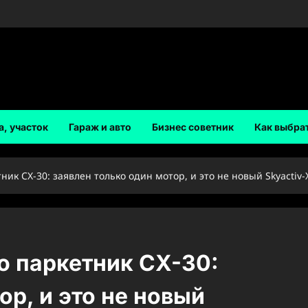
а, участок
Гараж и авто
Бизнес советник
Как выбра
ик CX-30: заявлен только один мотор, и это не новый Skyactiv-
ю паркетник CX-30:
ор, и это не новый