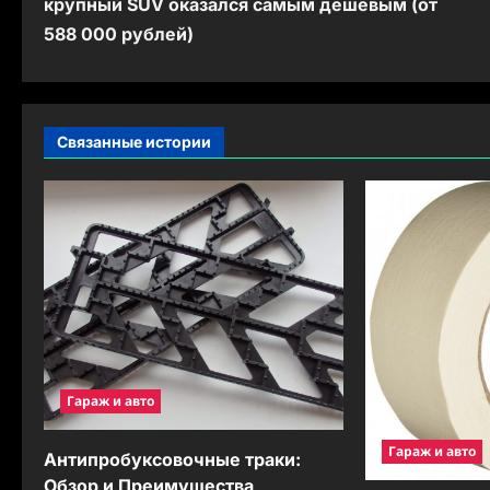
крупный SUV оказался самым дешёвым (от
в
588 000 рублей)
и
г
а
Связанные истории
ц
и
я
з
а
п
Гараж и авто
и
Гараж и авто
с
Антипробуксовочные траки:
Обзор и Преимущества