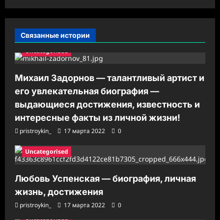
с
и
Связанные истории
Uncategorised
Михаил Задорнов — талантливый артист и
его увлекательная биография —
выдающиеся достижения, известность и
интересные факты из личной жизни!
pristroykin_
17 марта 2022
0
Uncategorised
Любовь Успенская — биография, личная
жизнь, достижения
pristroykin_
17 марта 2022
0
Uncategorised