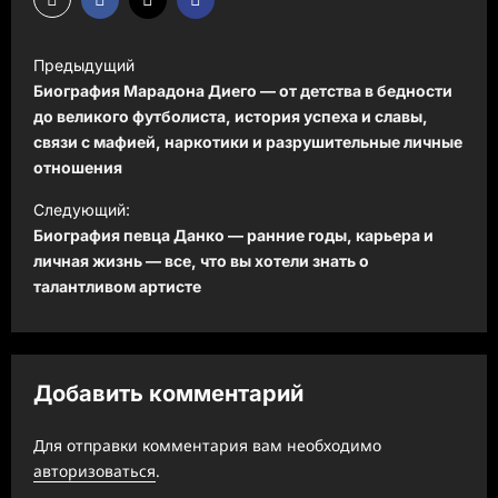
Н
Предыдущий
а
Биография Марадона Диего — от детства в бедности
в
до великого футболиста, история успеха и славы,
связи с мафией, наркотики и разрушительные личные
и
отношения
г
Следующий:
а
Биография певца Данко — ранние годы, карьера и
ц
личная жизнь — все, что вы хотели знать о
талантливом артисте
и
я
з
Добавить комментарий
а
п
Для отправки комментария вам необходимо
и
авторизоваться
.