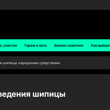
а, участок
Гараж и авто
Бизнес советник
Как выбра
ия шипицы народными средствами
ведения шипицы