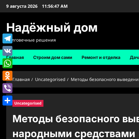
Перейти
9 августа 2026
11:56:48 AM
к
содержимому
Надёжный дом
Долговечные решения
Telegram
Главная
Строим дом сами
Ремонт и отделка
Дач
VK
WhatsApp
Главная
Uncategorised
Методы безопасного выведен
Odnoklassniki
Viber
Uncategorised
Отправить
Методы безопасного вы
народными средствами