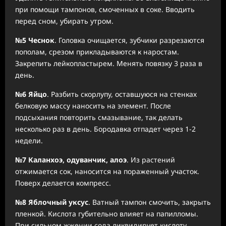
при помощи тампонов, смоченных в соке. Вводить
перед сном, убирать утром.
№5 Чеснок
. Головка очищается, зубчики разрезаются
пополам, срезом прикладываются к наростам.
Закрепить лейкопластырем. Менять повязку 3 раза в
день.
№6 Яйцо
. Разбить скорлупу, оставшуюся на стенках
белковую массу наносить на элемент. После
подсыхания повторить смазывание, так делать
несколько раз в день. Бородавка отпадет через 1-2
недели.
№7 Каланхоэ, одуванчик, алоэ
. Из растений
отжимается сок, наносится на пораженный участок.
Поверх делается компресс.
№8 Яблочный уксус
. Ватный тампон смочить, закрыть
пленкой. Кислота губительно влияет на папилломы.
При сильном жжении сода ликвидирует кислоту.