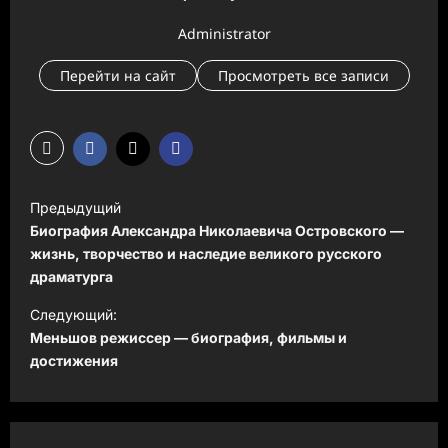
Administrator
Перейти на сайт
Просмотреть все записи
Н
Предыдущий
а
Биография Александра Николаевича Островского —
в
жизнь, творчество и наследие великого русского
драматурга
и
Следующий:
г
Меньшов режиссер — биография, фильмы и
а
достижения
ц
и
я