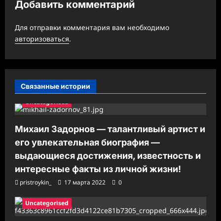
Добавить комментарий
з
а
Для отправки комментария вам необходимо
авторизоваться
.
п
и
с
Связанные истории
и
Uncategorised
Михаил Задорнов — талантливый артист и
его увлекательная биография —
выдающиеся достижения, известность и
интересные факты из личной жизни!
pristroykin_
17 марта 2022
0
Uncategorised