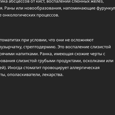
ка абсцессов от кист, воспалений слюнных желез,
ия. Раны или новообразования, напоминающие фурунку
е онкологических процессов.
оматитах при условии, что они не осложняют
зырчатку, стрептодермию. Это воспаление слизистой
орячими напитками. Ранка, имеющая схожие черты с
рования слизистой грубыми продуктами, осколками или
ей). Иногда стоматит провоцирует аллергическая
ы, ополаскиватели, лекарства.