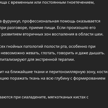
вища с временным или постоянным гноетечением,
на фурункул, профессиональная помощь оказывается
при разговоре, приеме пищи. Если произошло его
с развитием вторичных зон воспаления в области шеи.
сех гнойных патологий полости рта, особенно при
я невозможно жевать, глотать, говорить и даже дышать.
питализируют для экстренной терапии.
т на ближайшие ткани и перитонзиллярную зону, кости
нцию поражать ткань на всю глубину с формированием
аются при сиаладените, мягкотканых кистах с