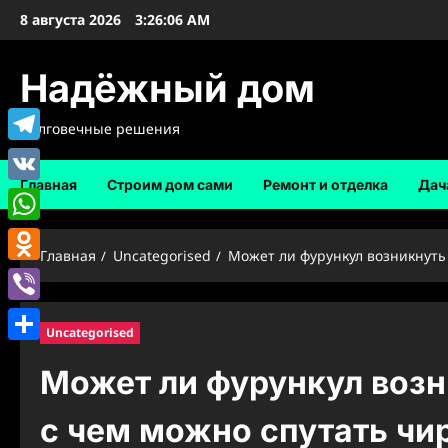
Перейти
8 августа 2026
3:26:07 AM
к
содержимому
Надёжный дом
Долговечные решения
Telegram
Главная
Строим дом сами
Ремонт и отделка
Дач
VK
WhatsApp
Главная
Uncategorised
Может ли фурункул возникнуть 
Odnoklassniki
Viber
Uncategorised
Отправить
Может ли фурункул возн
с чем можно спутать чи