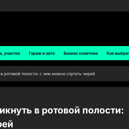
а, участок
Гараж и авто
Бизнес советник
Как выбра
в ротовой полости: с чем можно спутать чирей
икнуть в ротовой полости:
рей