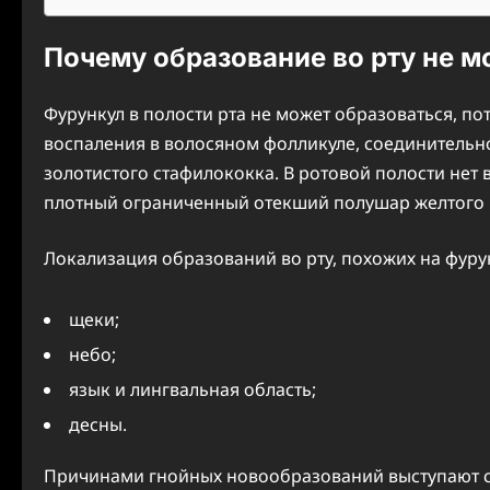
Почему образование во рту не 
Фурункул в полости рта не может образоваться, п
воспаления в волосяном фолликуле, соединительно
золотистого стафилококка. В ротовой полости нет в
плотный ограниченный отекший полушар желтого 
Локализация образований во рту, похожих на фуру
щеки;
небо;
язык и лингвальная область;
десны.
Причинами гнойных новообразований выступают ст