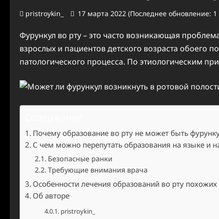
pristroykin_
17 марта 2022 (Последнее обновление: 1
Фурункул во рту – это часто возникающая проблема
взрослых и пациентов детского возраста обоего п
патологического процесса. По этиологическим при
Содержание
Почему образование во рту не может быть фурунк
С чем можно перепутать образования на языке и н
Безопасные ранки
Требующие внимания врача
Особенности лечения образований во рту похожих
Об авторе
pristroykin_