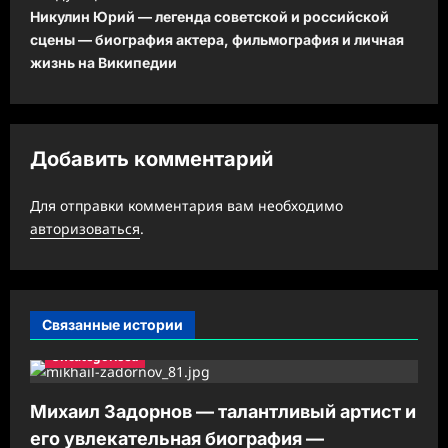
а
Никулин Юрий — легенда советской и российской
ц
сцены — биография актера, фильмография и личная
жизнь на Википедии
и
я
з
Добавить комментарий
а
п
Для отправки комментария вам необходимо
и
авторизоваться
.
с
и
Связанные истории
Uncategorised
Михаил Задорнов — талантливый артист и
его увлекательная биография —