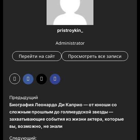
pristroykin_
Administrator
Перейти на сайт
Просмотреть все записи
Н
Предыдущий
а
Биография Леонардо Ди Каприо — от юноши со
в
сложным прошлым до голливудской звезды —
захватывающие события из жизни актера, которые
и
вы, возможно, не знали
г
Следующий: