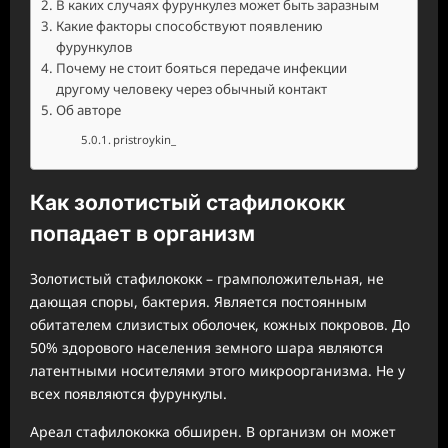
В каких случаях фурункулез может быть заразным
Какие факторы способствуют появлению
фурункулов
Почему не стоит бояться передаче инфекции
другому человеку через обычный контакт
Об авторе
pristroykin_
Как золотистый стафилококк
попадает в организм
Золотистый стафилококк – грамположительная, не
дающая споры, бактерия. Является постоянным
обитателем слизистых оболочек, кожных покровов. До
50% здорового населения земного шара являются
латентными носителями этого микроорганизма. Не у
всех появляются фурункулы.
Ареал стафилококка обширен. В организм он может