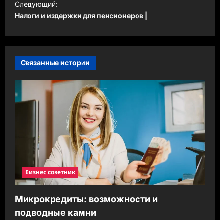
Следующий:
а
Налоги и издержки для пенсионеров |
в
и
г
Связанные истории
а
ц
и
я
з
а
п
Бизнес советник
и
с
Микрокредиты: возможности и
и
подводные камни