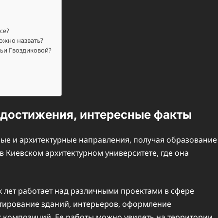
се?
ожно назвать?
льи Гвоздиковой?
 достижения, интересные факты
ные и архитектурные направления, получая образование
в Киевском архитектурном университете, где она
 лет работает над различными проектами в сфере
ктирование зданий, интерьеров, оформление
х композиций. Ее работы можно увидеть на территории