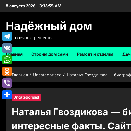
Перейти
8 августа 2026
3:38:56 AM
к
содержимому
Надёжный дом
Долговечные решения
Telegram
Главная
Строим дом сами
Ремонт и отделка
Дач
VK
WhatsApp
Главная
Uncategorised
Наталья Гвоздикова — биограф
Odnoklassniki
Viber
Uncategorised
Отправить
Наталья Гвоздикова — б
интересные факты. Сайт