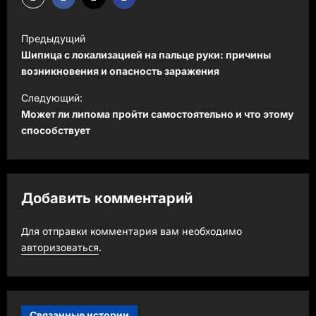
Н
Предыдущий
а
Шипица с локализацией на пальце руки: причины
в
возникновения и опасность заражения
и
Следующий:
Может ли липома пройти самостоятельно и что этому
г
способствует
а
ц
и
Добавить комментарий
я
з
Для отправки комментария вам необходимо
а
авторизоваться
.
п
и
с
Связанные истории