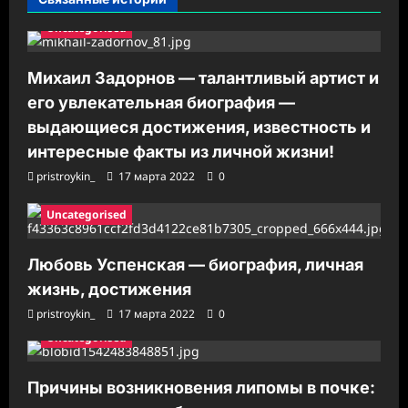
и
Uncategorised
Михаил Задорнов — талантливый артист и
его увлекательная биография —
выдающиеся достижения, известность и
интересные факты из личной жизни!
pristroykin_
17 марта 2022
0
Uncategorised
Любовь Успенская — биография, личная
жизнь, достижения
pristroykin_
17 марта 2022
0
Uncategorised
Причины возникновения липомы в почке: