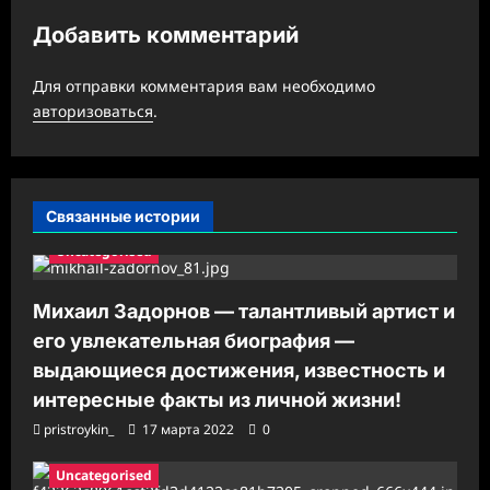
з
Добавить комментарий
а
п
Для отправки комментария вам необходимо
и
авторизоваться
.
с
и
Связанные истории
Uncategorised
Михаил Задорнов — талантливый артист и
его увлекательная биография —
выдающиеся достижения, известность и
интересные факты из личной жизни!
pristroykin_
17 марта 2022
0
Uncategorised