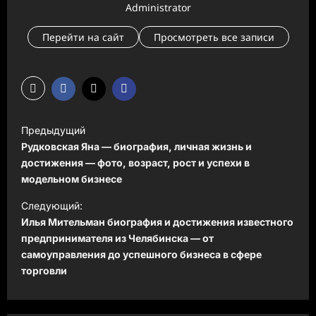
Administrator
Перейти на сайт
Просмотреть все записи
Н
Предыдущий
а
Рудковская Яна — биография, личная жизнь и
в
достижения — фото, возраст, рост и успехи в
модельном бизнесе
и
Следующий:
г
Илья Мительман биография и достижения известного
а
предпринимателя из Челябинска — от
ц
самоуправления до успешного бизнеса в сфере
торговли
и
я