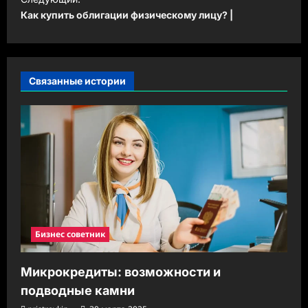
и
Как купить облигации физическому лицу? |
г
а
ц
Связанные истории
и
я
з
а
п
и
с
Бизнес советник
и
Микрокредиты: возможности и
подводные камни