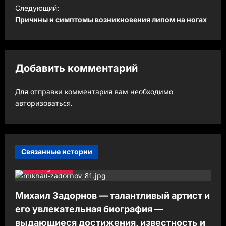
и
Следующий:
Причины и симптомы возникновения липом на ногах
г
а
ц
Добавить комментарий
и
я
Для отправки комментария вам необходимо
з
авторизоваться
.
а
п
и
Связанные истории
с
Uncategorised
и
Михаил Задорнов — талантливый артист и
его увлекательная биография —
выдающиеся достижения, известность и