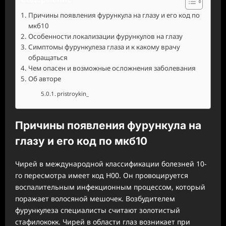
Причины появления фурункула на глазу и его код по
мкб10
Особенности локализации фурункулов на глазу
Симптомы фурункулеза глаза и к какому врачу
обращаться
Чем опасен и возможные осложнения заболевания
Об авторе
pristroykin_
Причины появления фурункула на
глазу и его код по мкб10
Чирей в международной классификации болезней 10-
го пересмотра имеет код Н00. Он провоцируется
воспалительным инфекционным процессом, который
поражает волосяной мешочек. Возбудителем
фурункулеза специалисты считают золотистый
стафилококк. Чирей в области глаз возникает при