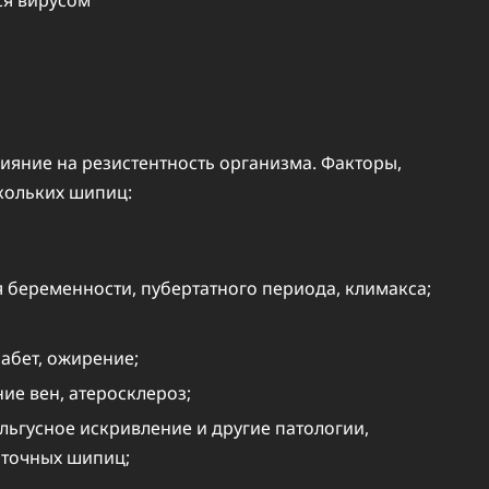
яние на резистентность организма. Факторы,
кольких шипиц:
 беременности, пубертатного периода, климакса;
абет, ожирение;
ие вен, атеросклероз;
ьгусное искривление и другие патологии,
яточных шипиц;