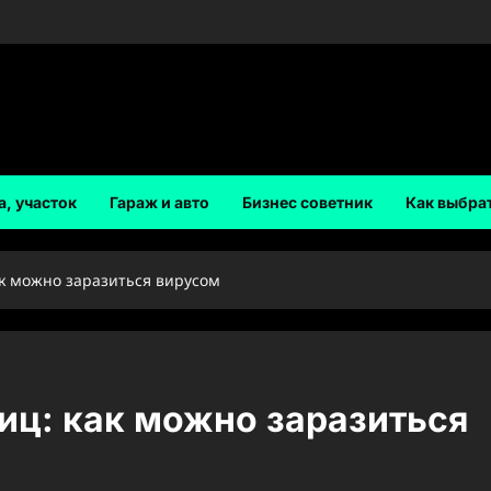
а, участок
Гараж и авто
Бизнес советник
Как выбра
к можно заразиться вирусом
иц: как можно заразиться