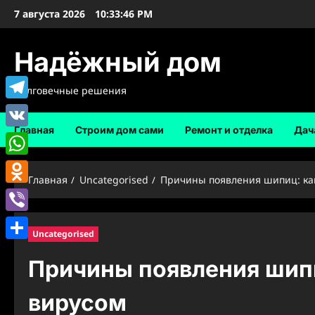
Перейти
7 августа 2026
10:33:47 PM
к
содержимому
Надёжный дом
Долговечные решения
Telegram
Главная
Строим дом сами
Ремонт и отделка
Дач
VK
WhatsApp
Главная
Uncategorised
Причины появления шипиц: ка
Odnoklassniki
Viber
Uncategorised
Отправить
Причины появления шип
вирусом