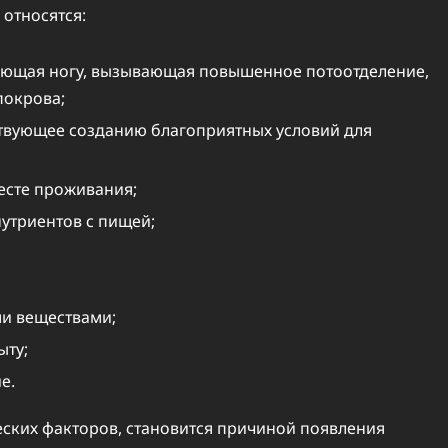
относятся:
няющая ногу, вызывающая повышенное потоотделение,
покрова;
твующее созданию благоприятных условий для
есте проживания;
нутриентов с пищей;
ми веществами;
ыту;
е.
еских факторов, становится причиной появления