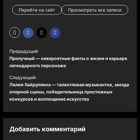
Перейти на сайт
Просмотреть все записи
Н
Предыдущий
а
Прилучный — невероятные факты о жизни и карьере
в
легендарного персонажа
и
Следующий:
Лилия Хайруллина — талантливая музыкантка, звезда
г
оперной сцены, победительница престижных
а
конкурсов и воплощение искусства
ц
и
я
Добавить комментарий
з