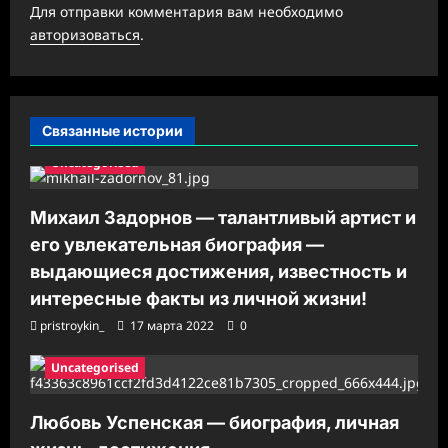
а
Для отправки комментария вам необходимо
авторизоваться
.
п
и
с
Связанные истории
и
Uncategorised
Михаил Задорнов — талантливый артист и
его увлекательная биография —
выдающиеся достижения, известность и
интересные факты из личной жизни!
pristroykin_
17 марта 2022
0
Uncategorised
Любовь Успенская — биография, личная