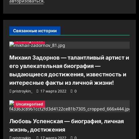
а
авторизоваться
.
п
и
с
Связанные истории
и
Uncategorised
Михаил Задорнов — талантливый артист и
его увлекательная биография —
выдающиеся достижения, известность и
интересные факты из личной жизни!
pristroykin_
17 марта 2022
0
Uncategorised
Любовь Успенская — биография, личная
жизнь, достижения
pristroykin_
17 марта 2022
0