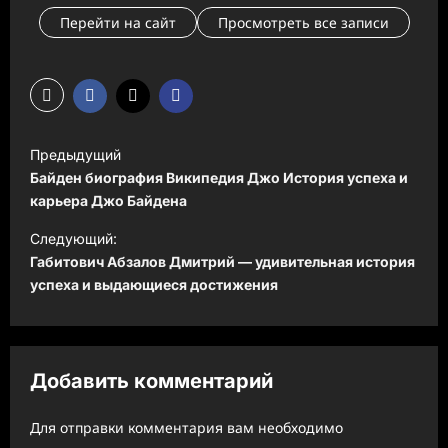
Перейти на сайт
Просмотреть все записи
Н
Предыдущий
а
Байден биография Википедия Джо История успеха и
в
карьера Джо Байдена
и
Следующий:
Габитович Абзалов Дмитрий — удивительная история
г
успеха и выдающиеся достижения
а
ц
и
Добавить комментарий
я
з
Для отправки комментария вам необходимо