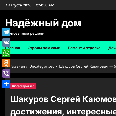
Перейти
7 августа 2026
7:24:31 AM
к
содержимому
Надёжный дом
Долговечные решения
Telegram
Главная
Строим дом сами
Ремонт и отделка
Дач
VK
WhatsApp
Главная
Uncategorised
Шакуров Сергей Каюмович — б
Odnoklassniki
Viber
Uncategorised
Отправить
Шакуров Сергей Каюмов
достижения, интересны