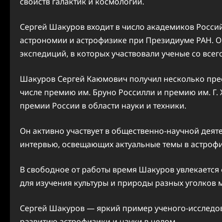
свойств галактик и космологии.
Сергей Шакуров входит в число академиков Россий
астрономии и астрофизике при Президиуме РАН. О
экспедиций, в которых участвовали ученые со всег
Шакуров Сергей Каюмович получил несколько прес
числе премию им. Бруно Россилли и премию им. Г.
премии России в области науки и техники.
Он активно участвует в общественно-научной деят
интервью, освещающих актуальные темы в астрофи
В свободное от работы время Шакуров увлекается
для изучения культуры и природы разных уголков 
Сергей Шакуров — яркий пример ученого-исследов
развитию астрофизики и науки в целом.