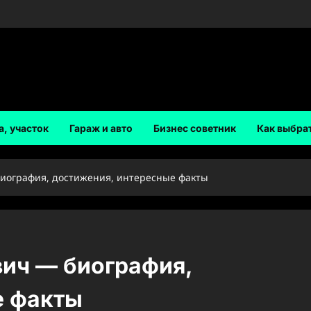
а, участок
Гараж и авто
Бизнес советник
Как выбра
иография, достижения, интересные факты
ич — биография,
е факты