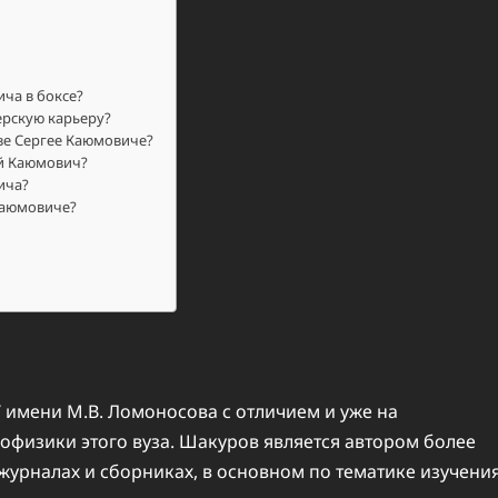
ча в боксе?
ерскую карьеру?
ве Сергее Каюмовиче?
й Каюмович?
ича?
Каюмовиче?
 имени М.В. Ломоносова с отличием и уже на
офизики этого вуза. Шакуров является автором более
журналах и сборниках, в основном по тематике изучени