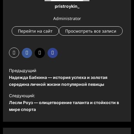
pristroykin_
Administrator
Перейти на сайт
Просмотреть все записи
Н
Предыдущий
а
Надежда Бабкина — история успеха и золотая
в
середина личной жизни популярной певицы
и
Следующий:
Лесли Роуз — олицетворение таланта и стойкости в
г
мире спорта
а
ц
и