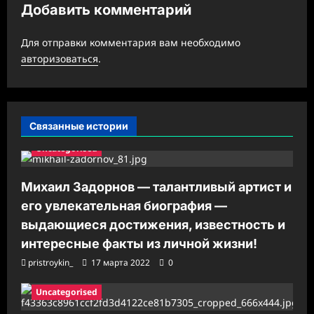
Добавить комментарий
я
з
Для отправки комментария вам необходимо
а
авторизоваться
.
п
и
с
Связанные истории
и
Uncategorised
Михаил Задорнов — талантливый артист и
его увлекательная биография —
выдающиеся достижения, известность и
интересные факты из личной жизни!
pristroykin_
17 марта 2022
0
Uncategorised