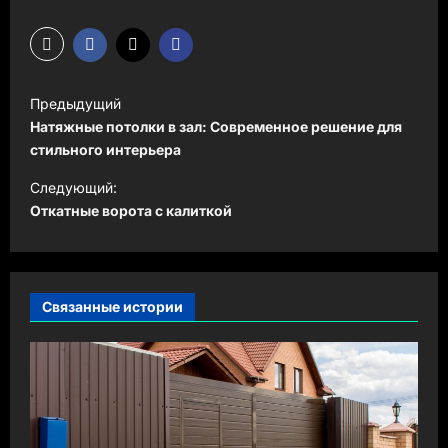
Н
Предыдущий
а
Натяжные потолки в зал: Современное решение для
в
стильного интерьера
и
Следующий:
Откатные ворота с калиткой
г
а
ц
и
Связанные истории
я
з
а
п