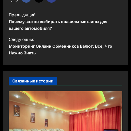
Н
Предыдущий
а
Почему важно выбирать правильные шины для
в
вашего автомобиля?
и
Следующий:
Мониторинг Онлайн Обменников Валют: Все, Что
г
Нужно Знать
а
ц
и
Связанные истории
я
з
а
п
и
с