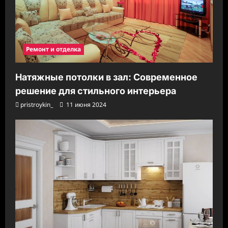
и
Ремонт и отделка
Натяжные потолки в зал: Современное
решение для стильного интерьера
pristroykin_
11 июня 2024