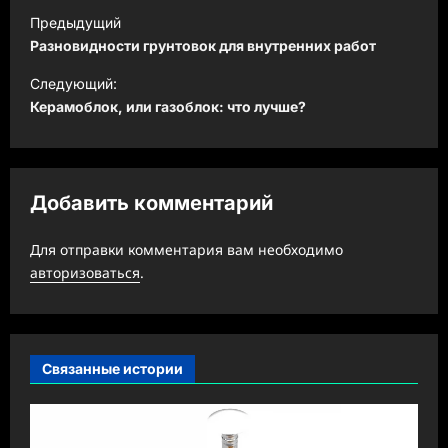
Н
Предыдущий
а
Разновидности грунтовок для внутренних работ
в
Следующий:
и
Керамоблок, или газоблок: что лучше?
г
а
ц
Добавить комментарий
и
Для отправки комментария вам необходимо
я
авторизоваться
.
з
а
п
Связанные истории
и
с
и