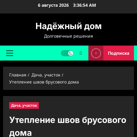
Перейти
6 августа 2026
3:36:56 AM
к
содержимому
Надёжный дом
Долговечные решения
Подписка
Основное
меню
Главная
Дача, участок
Утепление швов брусового дома
Дача, участок
Утепление швов брусового
дома